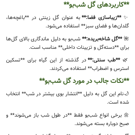
**کاربردهای گل شب‌بو**
✨
**زیباسازی فضا:**
به عنوان گل زینتی در **باغچه‌ها،
گلدان‌ها و فضای سبز** استفاده می‌شود.
🌺
**گل شاخه‌بریده:**
شب‌بو به دلیل ماندگاری بالای گل‌ها
برای **دسته‌گل و تزیینات داخلی** مناسب است.
🌿
**طب سنتی:**
در گذشته از این گیاه برای **تسکین
استرس و اضطراب** استفاده می‌کردند.
**نکات جالب در مورد گل شب‌بو**
🌙نام این گل به دلیل **انتشار بوی بیشتر در شب** انتخاب
شده است.
🌼 برخی انواع شب‌بو فقط **در طول شب باز می‌شوند** و
صبح دوباره بسته می‌شوند.