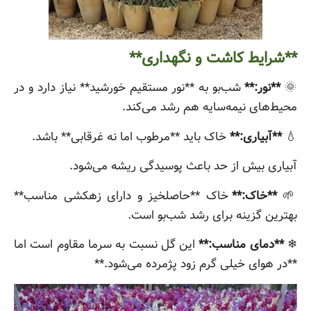
**شرایط کاشت و نگهداری**
🌞
**نور:**
شب‌بو به **نور مستقیم خورشید** نیاز دارد و در
محیط‌های نیمه‌سایه هم رشد می‌کند.
💧
**آبیاری:**
خاک باید **مرطوب اما نه غرقابی** باشد.
آبیاری بیش از حد باعث پوسیدگی ریشه می‌شود.
🌱
**خاک:**
خاک **حاصلخیز و دارای زهکشی مناسب**
بهترین گزینه برای رشد شب‌بو است.
❄
**دمای مناسب:**
این گل نسبت به سرما مقاوم است اما
**در هوای خیلی گرم زود پژمرده می‌شود.**