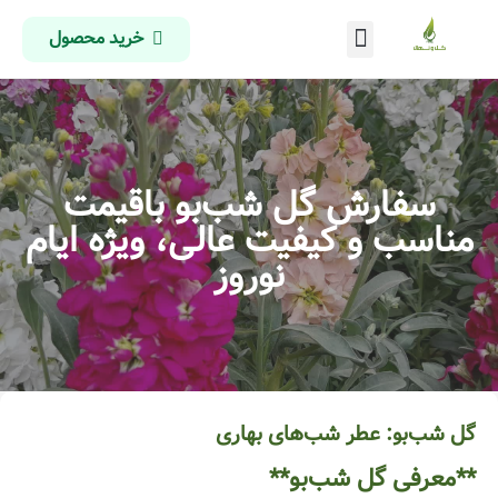
خرید محصول
درباره ما
تماس با ما
صفحه اصلی
سفارش گل شب‌بو باقیمت
مناسب و کیفیت عالی، ویژه ایام
نوروز
گل شب‌بو: عطر شب‌های بهاری
**معرفی گل شب‌بو**