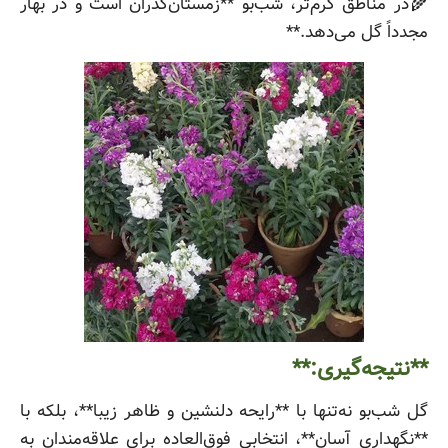
🌾در مناطق گرم‌تر، شب‌بو **زمستان‌گذران است و در بهار
مجدداً گل می‌دهد.**
**نتیجه‌گیری:**
گل شب‌بو نه‌تنها با **رایحه دلنشین و ظاهر زیبا**، بلکه با
**نگهداری آسان**، انتخابی فوق‌العاده برای علاقه‌مندان به