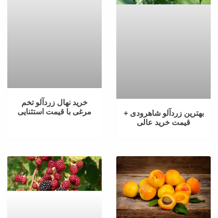
خرید نهال زردآلو تخم مرغی
با قیمت استثنایی
بهترین زردآلو شاهرودی +
قیمت خرید عالی