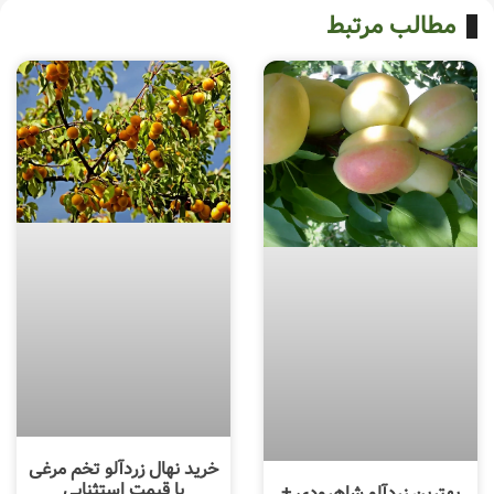
مطالب مرتبط
خرید نهال زردآلو تخم مرغی
با قیمت استثنایی
بهترین زردآلو شاهرودی +