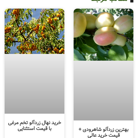
خرید نهال زردآلو تخم مرغی
با قیمت استثنایی
بهترین زردآلو شاهرودی +
قیمت خرید عالی