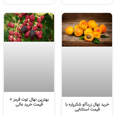
بهترین نهال توت قرمز +
خرید نهال زردآلو شکرپاره با
قیمت خرید عالی
قیمت استثنایی