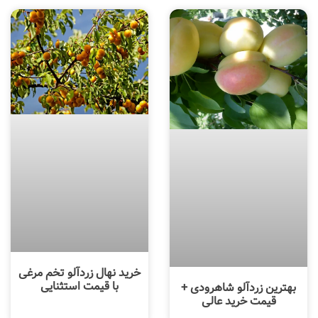
خرید نهال زردآلو تخم مرغی
با قیمت استثنایی
بهترین زردآلو شاهرودی +
قیمت خرید عالی