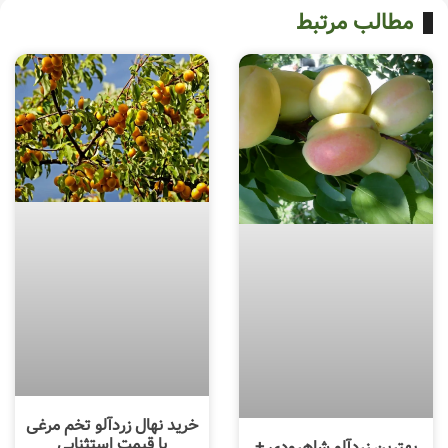
مطالب مرتبط
خرید نهال زردآلو تخم مرغی
با قیمت استثنایی
بهترین زردآلو شاهرودی +