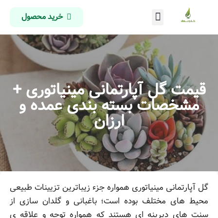
خرید محصول
درباره ما
تماس با ما
صفحه اصلی
قیمت گل آپارتمانی مینیاتوری +
مشخصات بسته بندی عمده و
ارزان
گل آپارتمانی مینیاتوری همواره جزء زیباترین تزیینات طبیعی
محیط های مختلف بوده است؛ باغبانی و گلدان سازی از
سنت های دیرینه ای هستند که همواره توجه و علاقه ی