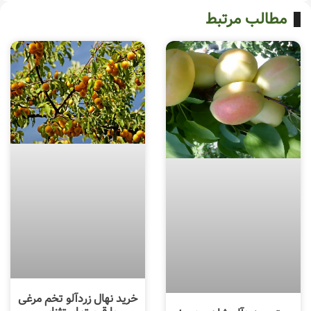
مطالب مرتبط
خرید نهال زردآلو تخم مرغی