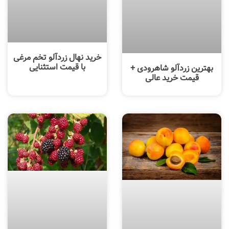
خرید نهال زردآلو تخم مرغی
با قیمت استثنایی
بهترین زردآلو شاهرودی +
قیمت خرید عالی