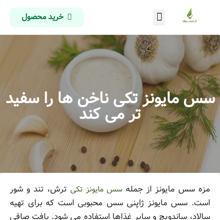
خرید محصول
درباره ما
تماس با ما
صفحه اصلی
سس مایونز تکی ناخن ها را سفید
تر می کند
مزه سس مایونز از جمله
ترش، تند و شور
سس مایونز تکی
است. سس مایونز ژاپنی سس محبوبی است که برای تهیه
سالاد، ساندویچ و سایر غذاها استفاده می شود. بافت صافی