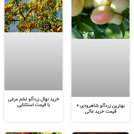
خرید نهال زردآلو تخم مرغی
با قیمت استثنایی
بهترین زردآلو شاهرودی +
قیمت خرید عالی